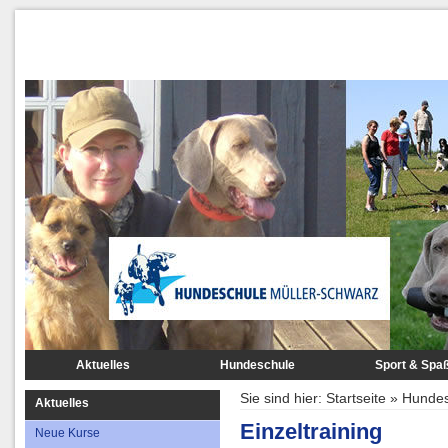
Aktuelles
Hundeschule
Sport & Spa
Neue Kurse
Kurssystem
Agility
Sie sind hier:
Startseite
»
Hundes
Aktuelles
Trainingshalle/-gelände
Gruppentraining
Clickertrainin
Einzeltraining
Neue Kurse