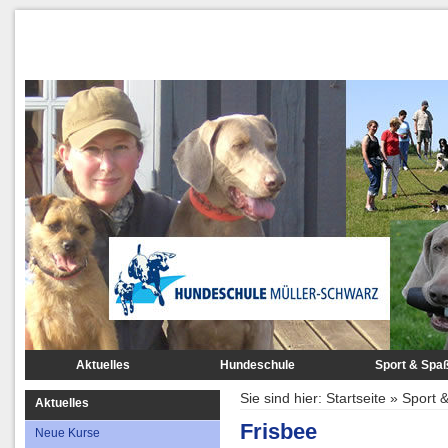
Aktuelles
Hundeschule
Sport & Spa
Neue Kurse
Kurssystem
Agility
Sie sind hier:
Startseite
»
Sport 
Aktuelles
Trainingshalle/-gelände
Gruppentraining
Clickertrainin
Frisbee
Neue Kurse