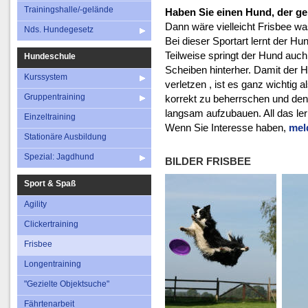
Nds. Hundegesetz
Einzeltraining
Frisbee
Trainingshalle/-gelände
Haben Sie einen Hund, der ge
Stationäre Ausbildung
Dann wäre vielleicht Frisbee was
Longentraini
Nds. Hundegesetz
Bei dieser Sportart lernt der H
Spezial: Jagdhund
"Gezielte Objekts
Teilweise springt der Hund auc
Hundeschule
Fährtenarbei
Scheiben hinterher. Damit der H
Kurssystem
verletzen , ist es ganz wichtig
Gruppentraining
korrekt zu beherrschen und den
langsam aufzubauen. All das le
Einzeltraining
Wenn Sie Interesse haben,
mel
Stationäre Ausbildung
Spezial: Jagdhund
BILDER FRISBEE
Sport & Spaß
Agility
Clickertraining
Frisbee
Longentraining
"Gezielte Objektsuche"
Fährtenarbeit